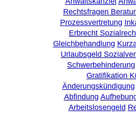
Anwaltskanzlei
Anwä
Rechtsfragen Beratu
Prozessvertretung
Ink
Erbrecht
Sozialrec
Gleichbehandlung
Kurza
Urlaubsgeld
Sozialve
Schwerbehinderung
Gratifikation
Änderungskündigung
Abfindung
Aufhebung
Arbeitslosengeld
Re